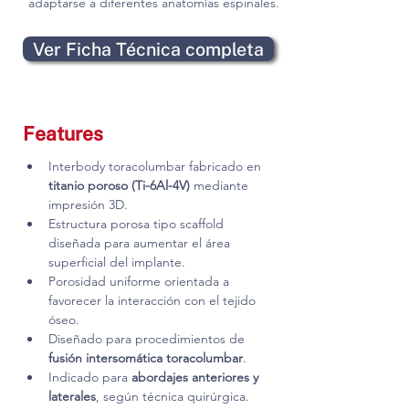
adaptarse a diferentes anatomías espinales.
Ver Ficha Técnica completa
Features
Interbody toracolumbar fabricado en 
titanio poroso (Ti-6Al-4V)
 mediante 
impresión 3D.
Estructura porosa tipo scaffold 
diseñada para aumentar el área 
superficial del implante.
Porosidad uniforme orientada a 
favorecer la interacción con el tejido 
óseo.
Diseñado para procedimientos de 
fusión intersomática toracolumbar
.
Indicado para 
abordajes anteriores y 
laterales
, según técnica quirúrgica.