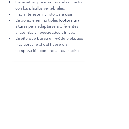
Geometría que maximiza el contacto 
con los platillos vertebrales.
Implante estéril y listo para usar.
Disponible en múltiples 
footprints y 
alturas
 para adaptarse a diferentes 
anatomías y necesidades clínicas.
Diseño que busca un módulo elástico 
más cercano al del hueso en 
comparación con implantes macizos.
Contact us for advice
< Producto anterior
Siguiente producto >
Location