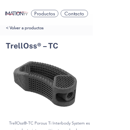
Productos
Contacto
< Volver a productos
TrellOss® – TC
TrellOss®-TC Porous Ti Interbody System es