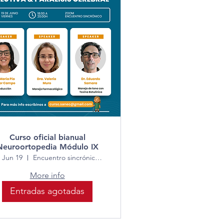
Curso oficial bianual
Neuroortopedia Módulo IX
, Jun 19
Encuentro sincrónico vía Zoom
More info
Entradas agotadas