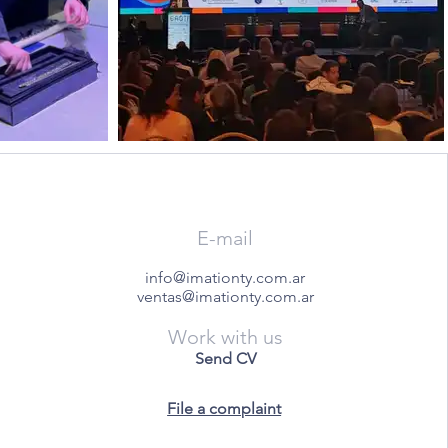
E-mail
info@imationty.com.ar
ventas@imationty.com.ar
Work with us
Send CV
File a complaint