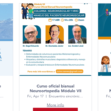
e
Curso oficial bianual
Neuroortopedia Módulo VII
Hilton Mendoza Hotel
Fri, Apr 17
Encuentro sincrónico vía Zoom
Fri
More info