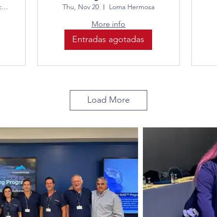
Neurológico
Encuentro sincrónico vía Zoom
Thu, Nov 20
Loma Hermosa
More info
Entradas agotadas
Load More