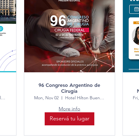
96 Congreso Argentino de
Cirugía
Hospital Interzonal General de Agudos Dr
Mon, Nov 02
Hotel Hilton Buenos Aires
Fri
More info
Reservá tu lugar