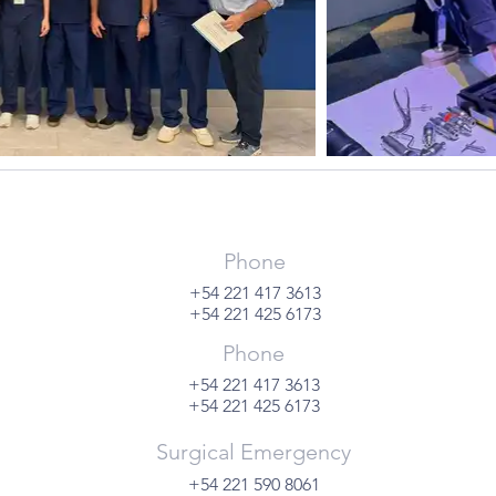
Phone
+54 221 417 3613
+54 221 425 6173
Phone
+54 221 417 3613
+54 221 425 6173
Surgical Emergency
+54 221 590 8061