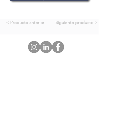
< Producto anterior
Siguiente producto >
Location
Street 3 N°82, La Plata, Bs. As.
Google Map
Privacy Policy
Phone