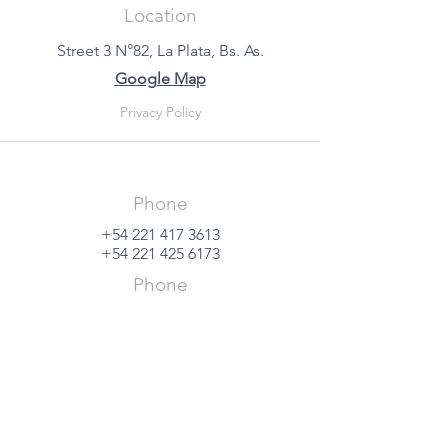
Location
Street 3 N°82, La Plata, Bs. As.
Google Map
Privacy Policy
Phone
+54 221 417 3613
+54 221 425 6173
Phone
+54 221 417 3613
+54 221 425 6173
Surgical Emergency
+54 221 590 8061