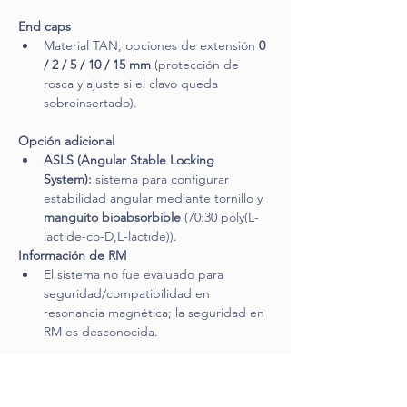
End caps
Material TAN; opciones de extensión 
0 
/ 2 / 5 / 10 / 15 mm
 (protección de 
rosca y ajuste si el clavo queda 
sobreinsertado).
Opción adicional
ASLS (Angular Stable Locking 
System):
 sistema para configurar 
estabilidad angular mediante tornillo y 
manguito bioabsorbible
 (70:30 poly(L-
lactide-co-D,L-lactide)).
Información de RM
El sistema no fue evaluado para 
seguridad/compatibilidad en 
resonancia magnética; la seguridad en 
RM es desconocida.
Modelos disponibles
MultiLoc Proximal Humeral Nail (short)
: 