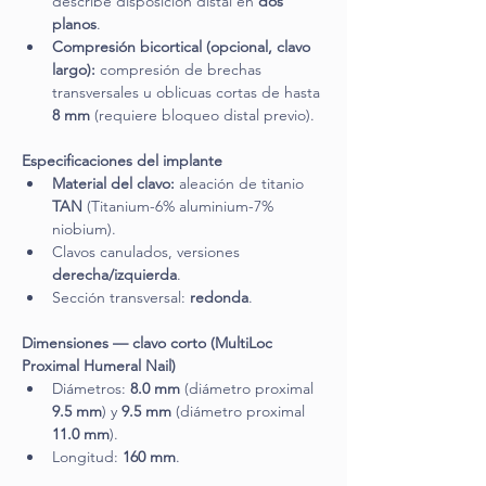
describe disposición distal en 
dos 
planos
.
Compresión bicortical (opcional, clavo 
largo):
 compresión de brechas 
transversales u oblicuas cortas de hasta 
8 mm
 (requiere bloqueo distal previo).
Especificaciones del implante
Material del clavo:
 aleación de titanio 
TAN
 (Titanium-6% aluminium-7% 
niobium).
Clavos canulados, versiones 
derecha/izquierda
.
Sección transversal: 
redonda
.
Dimensiones — clavo corto (MultiLoc 
Proximal Humeral Nail)
Diámetros: 
8.0 mm
 (diámetro proximal 
9.5 mm
) y 
9.5 mm
 (diámetro proximal 
11.0 mm
).
Longitud: 
160 mm
.