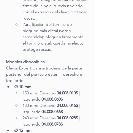
firme de la hoja; queda nivelado 
con el extremo del clavo; protege 
roscas.
Para fijación del tornillo de 
bloqueo más distal (verde 
esmeralda): bloquea firmemente 
el tornillo distal; queda nivelado; 
protege roscas.
Modelos disponibles
Clavos Expert para artrodesis de la parte 
posterior del pie (solo estéril), derecho e 
izquierdo
Ø 10 mm
150 mm: Derecho 
04.008.010S
 | 
Izquierdo 
04.008.060S
180 mm: Derecho 
04.008.016S
 | 
Izquierdo 
04.008.066S
240 mm: Derecho 
04.008.028S
 | 
Izquierdo 
04.008.078S
Ø 12 mm