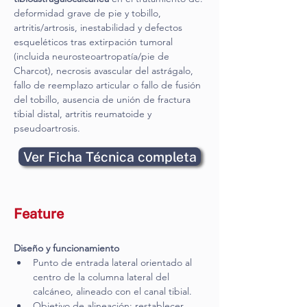
deformidad grave de pie y tobillo, 
artritis/artrosis, inestabilidad y defectos 
esqueléticos tras extirpación tumoral 
(incluida neurosteoartropatía/pie de 
Charcot), necrosis avascular del astrágalo, 
fallo de reemplazo articular o fallo de fusión 
del tobillo, ausencia de unión de fractura 
tibial distal, artritis reumatoide y 
pseudoartrosis.
Ver Ficha Técnica completa
Feature
Diseño y funcionamiento
Punto de entrada lateral orientado al 
centro de la columna lateral del 
calcáneo, alineado con el canal tibial.
Objetivo de alineación: restablecer 