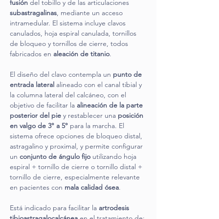
fusión
 del tobillo y de las articulaciones 
subastragalinas
, mediante un acceso 
intramedular. El sistema incluye clavos 
canulados, hoja espiral canulada, tornillos 
de bloqueo y tornillos de cierre, todos 
fabricados en 
aleación de titanio
.
El diseño del clavo contempla un 
punto de 
entrada lateral
 alineado con el canal tibial y 
la columna lateral del calcáneo, con el 
objetivo de facilitar la 
alineación de la parte 
posterior del pie
 y restablecer una 
posición 
en valgo de 3° a 5°
 para la marcha. El 
sistema ofrece opciones de bloqueo distal, 
astragalino y proximal, y permite configurar 
un 
conjunto de ángulo fijo
 utilizando hoja 
espiral + tornillo de cierre o tornillo distal + 
tornillo de cierre, especialmente relevante 
en pacientes con 
mala calidad ósea
.
Está indicado para facilitar la 
artrodesis 
tibioastragalocalcánea
 en el tratamiento de: 