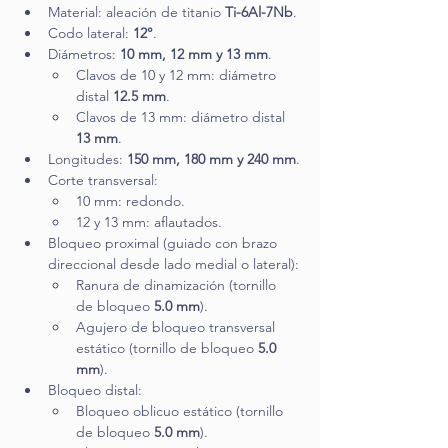
Material: aleación de titanio 
Ti-6Al-7Nb
.
Codo lateral: 
12°
.
Diámetros: 
10 mm, 12 mm y 13 mm
.
Clavos de 10 y 12 mm: diámetro 
distal 
12.5 mm
.
Clavos de 13 mm: diámetro distal 
13 mm
.
Longitudes: 
150 mm, 180 mm y 240 mm
.
Corte transversal:
10 mm: redondo.
12 y 13 mm: aflautados.
Bloqueo proximal (guiado con brazo 
direccional desde lado medial o lateral):
Ranura de dinamización (tornillo 
de bloqueo 
5.0 mm
).
Agujero de bloqueo transversal 
estático (tornillo de bloqueo 
5.0 
mm
).
Bloqueo distal:
Bloqueo oblicuo estático (tornillo 
de bloqueo 
5.0 mm
).