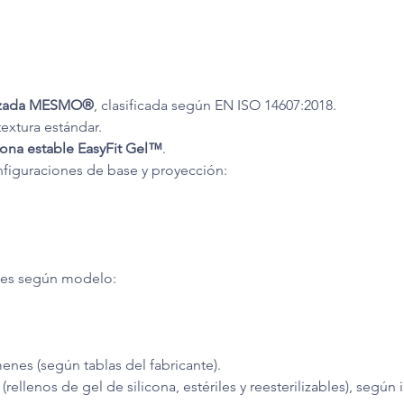
rizada MESMO®
, clasificada según EN ISO 14607:2018.
textura estándar.
icona estable EasyFit Gel™
.
nfiguraciones de base y proyección:
les según modelo:
nes (según tablas del fabricante).
rellenos de gel de silicona, estériles y reesterilizables), segú