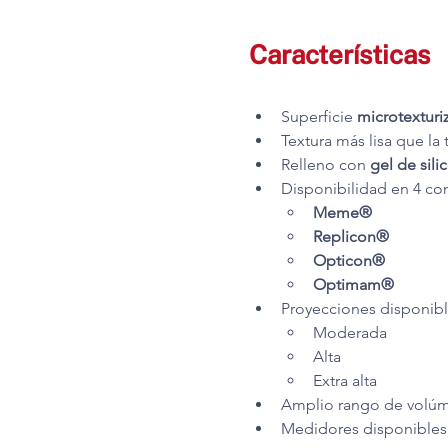
Características
Superficie 
microtextu
Textura más lisa que la 
Relleno con 
gel de sil
Disponibilidad en 4 co
Meme®
Replicon®
Opticon®
Optimam®
Proyecciones disponib
Moderada
Alta
Extra alta
Amplio rango de volúme
Medidores disponibles (