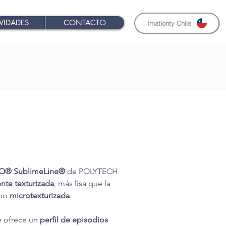
VIDADES
CONTACTO
Imationty Chile
® SublimeLine®
 de POLYTECH 
ente texturizada
, más lisa que la 
mo 
microtexturizada
.
e ofrece un 
perfil de episodios 