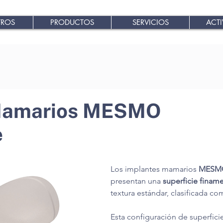
ROS
PRODUCTOS
SERVICIOS
ACTI
Mamarios MESMO
e
Los implantes mamarios 
MESMO
presentan una 
superficie finam
textura estándar, clasificada co
Esta configuración de superfici