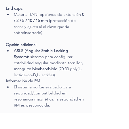
End caps
Material TAN; opciones de extensión 
0 
/ 2 / 5 / 10 / 15 mm
 (protección de 
rosca y ajuste si el clavo queda 
sobreinsertado).
Opción adicional
ASLS (Angular Stable Locking 
System):
 sistema para configurar 
estabilidad angular mediante tornillo y 
manguito bioabsorbible
 (70:30 poly(L-
lactide-co-D,L-lactide)).
Información de RM
El sistema no fue evaluado para 
seguridad/compatibilidad en 
resonancia magnética; la seguridad en 
RM es desconocida.
Modelos disponibles
MultiLoc Proximal Humeral Nail (short)
: 