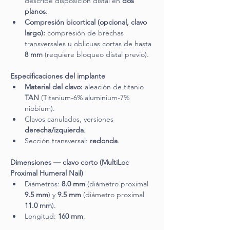
describe disposición distal en 
dos 
planos
.
Compresión bicortical (opcional, clavo 
largo):
 compresión de brechas 
transversales u oblicuas cortas de hasta 
8 mm
 (requiere bloqueo distal previo).
Especificaciones del implante
Material del clavo:
 aleación de titanio 
TAN
 (Titanium-6% aluminium-7% 
niobium).
Clavos canulados, versiones 
derecha/izquierda
.
Sección transversal: 
redonda
.
Dimensiones — clavo corto (MultiLoc 
Proximal Humeral Nail)
Diámetros: 
8.0 mm
 (diámetro proximal 
9.5 mm
) y 
9.5 mm
 (diámetro proximal 
11.0 mm
).
Longitud: 
160 mm
.